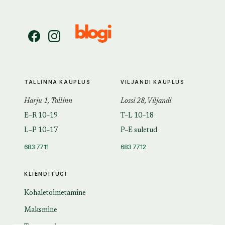
TALLINNA KAUPLUS
VILJANDI KAUPLUS
Harju 1, Tallinn
Lossi 28, Viljandi
E–R 10–19
T–L 10–18
L–P 10–17
P–E suletud
683 7711
683 7712
KLIENDITUGI
Kohaletoimetamine
Maksmine