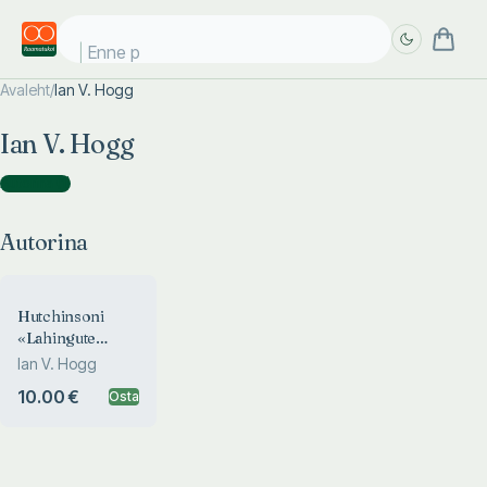
Enne pä
Avaleht
/
Ian V. Hogg
Täpsem
Täpsem
Ian V. Hogg
otsing
otsing
Autorina
(
1
)
Autorina
Hutchinsoni
«Lahingute
leksikon»
Ian V. Hogg
10.00 €
Osta