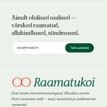
Ainult olulised uudised —
värsked raamatud,
allahindlused, sündmused.
Telli uudiskiri
Eesti vanim internetiraamatupood. Maailma suurim
Eesti raamatute valik — uued, kasutatud ja antikvaarsed
raamatud.