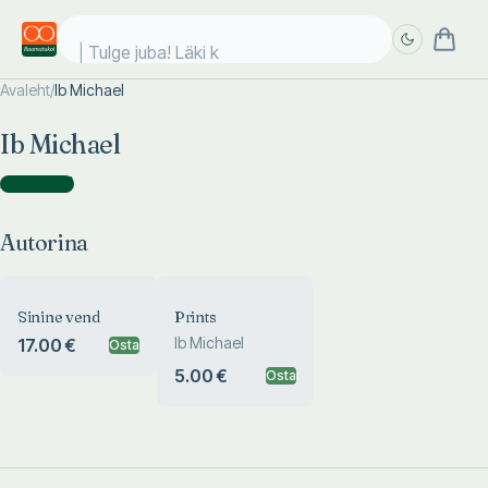
Tulge juba! Läki ko
Avaleht
/
Ib Michael
Täpsem
Täpsem
Ib Michael
otsing
otsing
Autorina
(
2
)
Autorina
Sinine vend
Prints
Ib Michael
17.00 €
Osta
5.00 €
Osta