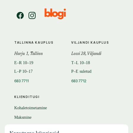
TALLINNA KAUPLUS
VILJANDI KAUPLUS
Harju 1, Tallinn
Lossi 28, Viljandi
E–R 10–19
T–L 10–18
L–P 10–17
P–E suletud
683 7711
683 7712
KLIENDITUGI
Kohaletoimetamine
Maksmine
Tagastamine