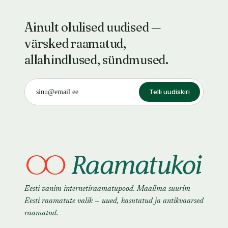
Ainult olulised uudised —
värsked raamatud,
allahindlused, sündmused.
Telli uudiskiri
Eesti vanim internetiraamatupood. Maailma suurim
Eesti raamatute valik — uued, kasutatud ja antikvaarsed
raamatud.