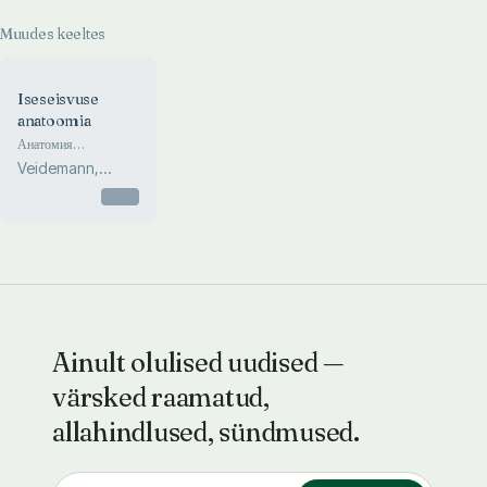
Muudes keeltes
Iseseisvuse
anatoomia
Анатомия
незавизимости. The
Veidemann,
anatomy of
Stolovitš,
independence
Otsas
Bronštein, Palm...
Ainult olulised uudised —
värsked raamatud,
allahindlused, sündmused.