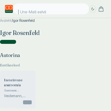
Une-Mati eelviim
Avaleht
/
Igor Rosenfeld
Täpsem
Täpsem
Igor Rosenfeld
otsing
otsing
Autorina
(
1
)
Autorina
Eestikeelsed
Iseseisvuse
anatoomia
Анатомия
незавизимости. The
Veidemann,
anatomy of
Stolovitš,
independence
Otsas
Bronštein, Palm...