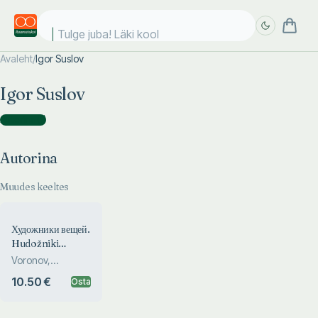
Tulge juba! Läki kooli
Avaleht
/
Igor Suslov
Täpsem
Täpsem
Igor Suslov
otsing
otsing
Autorina
(
1
)
Autorina
Muudes keeltes
Художники вещей.
Hudožniki
veštšei
Voronov,
Kramarenko,
10.50 €
Osta
Suslov