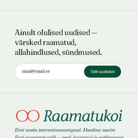
Ainult olulised uudised —
värsked raamatud,
allahindlused, sündmused.
Telli uudiskiri
Eesti vanim internetiraamatupood. Maailma suurim
Eesti raamatute valik — uued, kasutatud ja antikvaarsed