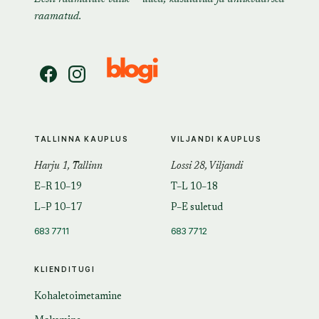
raamatud.
TALLINNA KAUPLUS
VILJANDI KAUPLUS
Harju 1, Tallinn
Lossi 28, Viljandi
E–R 10–19
T–L 10–18
L–P 10–17
P–E suletud
683 7711
683 7712
KLIENDITUGI
Kohaletoimetamine