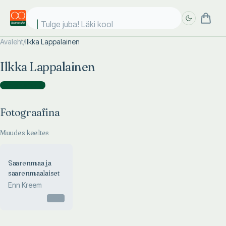
Tulge juba! Läki kooli
Avaleht
/
Ilkka Lappalainen
Täpsem
Täpsem
Ilkka Lappalainen
otsing
otsing
Fotograafina
(
1
)
Fotograafina
Muudes keeltes
Saarenmaa ja
saarenmaalaiset
Enn Kreem
Otsas