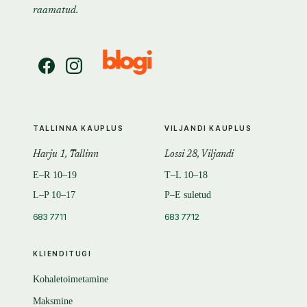
raamatud.
TALLINNA KAUPLUS
VILJANDI KAUPLUS
Harju 1, Tallinn
Lossi 28, Viljandi
E–R 10–19
T–L 10–18
L–P 10–17
P–E suletud
683 7711
683 7712
KLIENDITUGI
Kohaletoimetamine
Maksmine