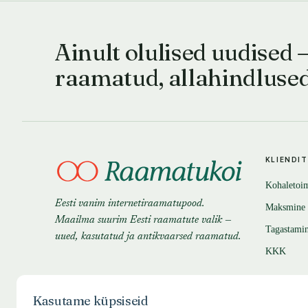
Ainult olulised uudised 
raamatud, allahindluse
KLIENDI
Kohaletoi
Eesti vanim internetiraamatupood.
Maksmine
Maailma suurim Eesti raamatute valik —
Tagastami
uued, kasutatud ja antikvaarsed raamatud.
KKK
Kasutame küpsiseid