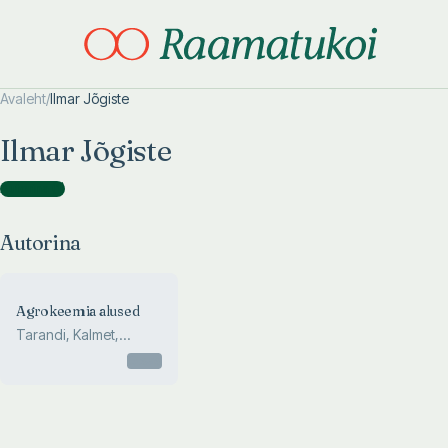
Avaleht
/
Ilmar Jõgiste
Otsi täpsemalt
Otsi täpsemalt
Ilmar Jõgiste
Autorina
(
1
)
Autorina
Agrokeemia alused
Tarandi, Kalmet,
Turbas, Jõgiste, Pih...
Otsas