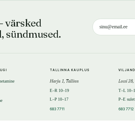
— värsked
d, sündmused.
TUGI
TALLINNA KAUPLUS
VILJAN
metamine
Harju 1, Tallinn
Lossi 28,
E–R 10–19
T–L 10–
L–P 10–17
P–E sule
ne
683 7711
683 7712