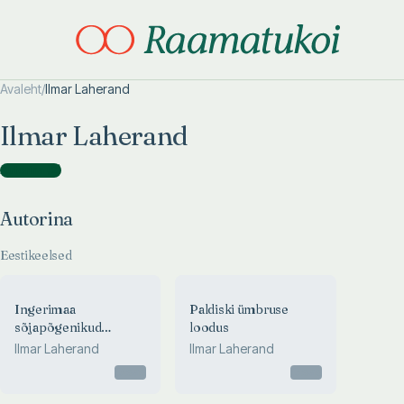
Avaleht
/
Ilmar Laherand
Otsi täpsemalt
Otsi täpsemalt
Ilmar Laherand
Autorina
(
2
)
Autorina
Eestikeelsed
Ingerimaa
Paldiski ümbruse
sõjapõgenikud
loodus
Paldiskis
Ilmar Laherand
Ilmar Laherand
Otsas
Otsas