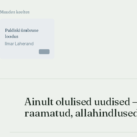
Muudes keeltes
Paldiski ümbruse
loodus
Ilmar Laherand
Otsas
Ainult olulised uudised 
raamatud, allahindluse