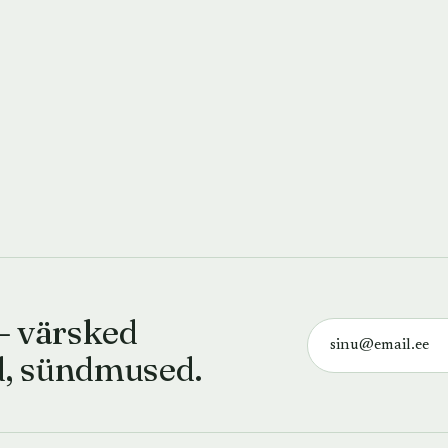
— värsked
d, sündmused.