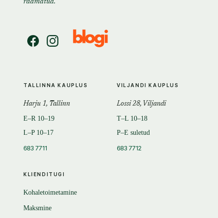
raamatud.
TALLINNA KAUPLUS
VILJANDI KAUPLUS
Harju 1, Tallinn
Lossi 28, Viljandi
E–R 10–19
T–L 10–18
L–P 10–17
P–E suletud
683 7711
683 7712
KLIENDITUGI
Kohaletoimetamine
Maksmine