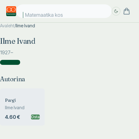
Matemaatika kosm
Avaleht
/
Ilme Ivand
Täpsem
Täpsem
Ilme Ivand
otsing
otsing
1927
–
Autorina
(
1
)
Autorina
Pargi
Ilme Ivand
4.60 €
Osta