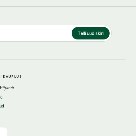
Telli uudiskiri
DI KAUPLUS
 Viljandi
18
tud