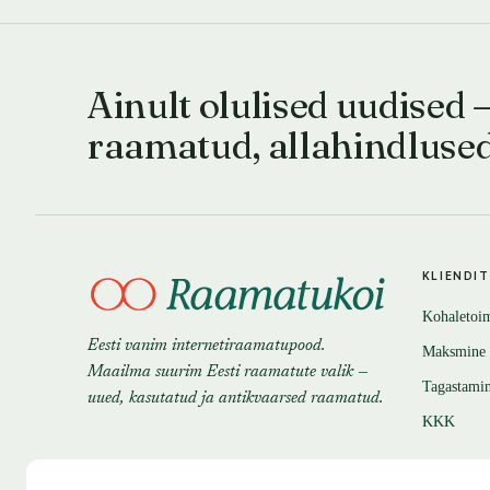
Ainult olulised uudised 
raamatud, allahindluse
KLIENDI
Kohaletoi
Eesti vanim internetiraamatupood.
Maksmine
Maailma suurim Eesti raamatute valik —
Tagastami
uued, kasutatud ja antikvaarsed raamatud.
KKK