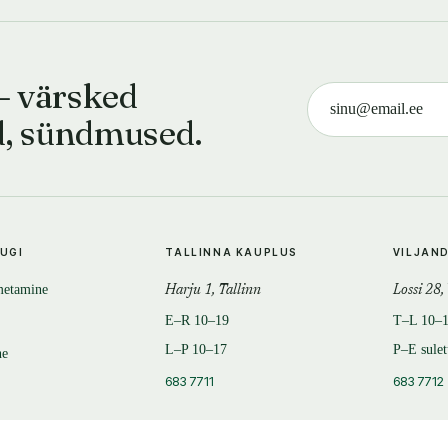
— värsked
d, sündmused.
TUGI
TALLINNA KAUPLUS
VILJAN
metamine
Harju 1, Tallinn
Lossi 28,
E–R 10–19
T–L 10–
L–P 10–17
P–E sule
ne
683 7711
683 7712