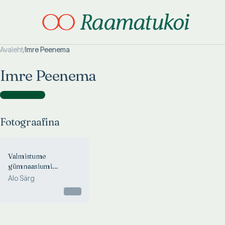
Avaleht
/
Imre Peenema
Otsi täpsemalt
Otsi täpsemalt
Imre Peenema
Fotograafina
(
1
)
Fotograafina
Valmistume
gümnaasiumi
geograafia
Alo Särg
koolieksamiks
Otsas