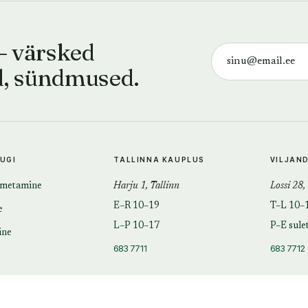
— värsked
d, sündmused.
TUGI
TALLINNA KAUPLUS
VILJAN
imetamine
Harju 1, Tallinn
Lossi 28,
E–R 10–19
T–L 10–
e
L–P 10–17
P–E sule
ine
683 7711
683 7712