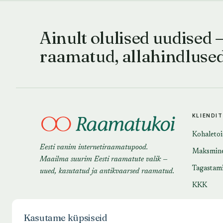
Ainult olulised uudised 
raamatud, allahindluse
KLIENDI
Kohaleto
Eesti vanim internetiraamatupood.
Maksmin
Maailma suurim Eesti raamatute valik —
Tagastam
uued, kasutatud ja antikvaarsed raamatud.
KKK
Kasutame küpsiseid