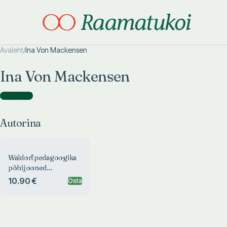
Avaleht
/
Ina Von Mackensen
Otsi täpsemalt
Otsi täpsemalt
Ina Von Mackensen
Autorina
(
1
)
Autorina
Waldorfpedagoogika
põhijooned
lapsepõlves: sünnist
10.90 €
Osta
kuni kolmanda
eluaastani