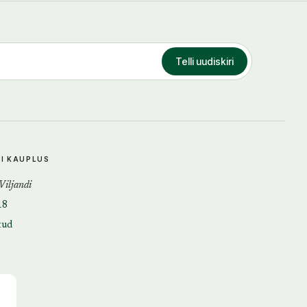
Telli uudiskiri
DI KAUPLUS
 Viljandi
18
tud