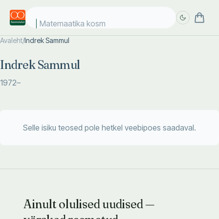
Matemaatika kosmo
Avaleht
/
Indrek Sammul
Täpsem
Täpsem
Indrek Sammul
otsing
otsing
1972
–
Selle isiku teosed pole hetkel veebipoes saadaval.
Ainult olulised uudised —