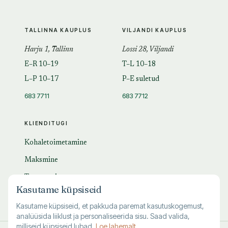
TALLINNA KAUPLUS
VILJANDI KAUPLUS
Harju 1, Tallinn
Lossi 28, Viljandi
E–R 10–19
T–L 10–18
L–P 10–17
P–E suletud
683 7711
683 7712
KLIENDITUGI
Kohaletoimetamine
Maksmine
Tagastamine
Kasutame küpsiseid
KKK
Kasutame küpsiseid, et pakkuda paremat kasutuskogemust,
analüüsida liiklust ja personaliseerida sisu. Saad valida,
milliseid küpsiseid lubad.
Loe lahemalt