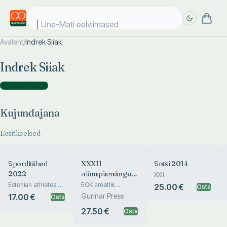
Une-Mati eelviimased k
Avaleht
/
Indrek Siiak
Täpsem
Täpsem
Indrek Siiak
otsing
otsing
Kujundajana
(
16
)
Kujundajana
Eestikeelsed
Sporditähed
XXXII
Sotši 2014
2022
olümpiamängud
XXII
Taliolümpiamängud
Tokyo 2020
Estonian athletes of
EOK ametlik
25.00 €
Osta
the year 2022.
olümpiaraamat
Gunnar Press
17.00 €
Osta
27.50 €
Osta