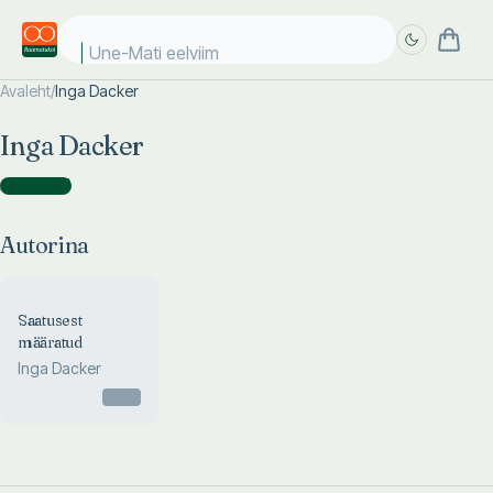
Une-Mati eelviima
Avaleht
/
Inga Dacker
Täpsem
Täpsem
Inga Dacker
otsing
otsing
Autorina
(
1
)
Autorina
Saatusest
määratud
Inga Dacker
Otsas