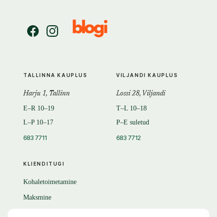
TALLINNA KAUPLUS
VILJANDI KAUPLUS
Harju 1, Tallinn
Lossi 28, Viljandi
E–R 10–19
T–L 10–18
L–P 10–17
P–E suletud
683 7711
683 7712
KLIENDITUGI
Kohaletoimetamine
Maksmine
Tagastamine