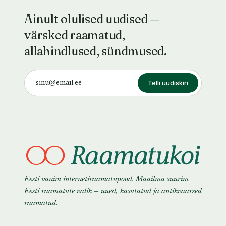
Ainult olulised uudised —
värsked raamatud,
allahindlused, sündmused.
Telli uudiskiri
Eesti vanim internetiraamatupood. Maailma suurim
Eesti raamatute valik — uued, kasutatud ja antikvaarsed
raamatud.