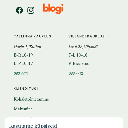
TALLINNA KAUPLUS
VILJANDI KAUPLUS
Harju 1, Tallinn
Lossi 28, Viljandi
E–R 10–19
T–L 10–18
L–P 10–17
P–E suletud
683 7711
683 7712
KLIENDITUGI
Kohaletoimetamine
Maksmine
Tagastamine
Kasutame küpsiseid