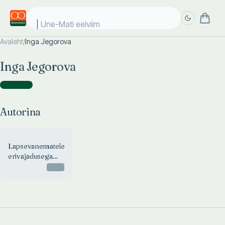
Une-Mati eelviima
Avaleht
/
Inga Jegorova
Täpsem
Täpsem
Inga Jegorova
otsing
otsing
Autorina
(
1
)
Autorina
Lapsevanematele
erivajadusega
lastest
Otsas