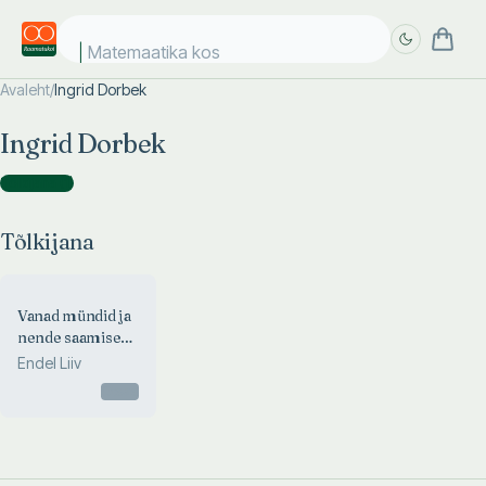
Matemaatika kosm
Avaleht
/
Ingrid Dorbek
Täpsem
Täpsem
Ingrid Dorbek
otsing
otsing
Tõlkijana
(
1
)
Tõlkijana
Vanad mündid ja
nende saamise
lugu
Endel Liiv
Otsas