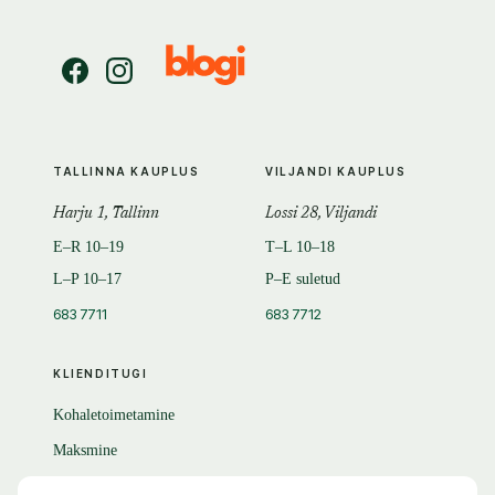
TALLINNA KAUPLUS
VILJANDI KAUPLUS
Harju 1, Tallinn
Lossi 28, Viljandi
E–R 10–19
T–L 10–18
L–P 10–17
P–E suletud
683 7711
683 7712
KLIENDITUGI
Kohaletoimetamine
Maksmine
Tagastamine