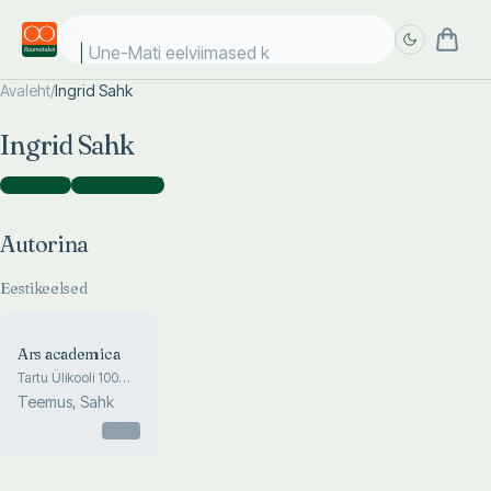
Une-Mati eelviimased kii
Avaleht
/
Ingrid Sahk
Täpsem
Täpsem
Ingrid Sahk
otsing
otsing
Autorina
(
1
)
Koostajana
(
2
)
Autorina
Eestikeelsed
Ars academica
Tartu Ülikooli 100
kunstiteost. 100
Teemus, Sahk
works of art of the
University of Tartu
Otsas