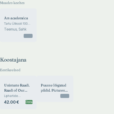
Muudes keeltes
Ars academica
Tartu Ülikooli 100
kunstiteost. 100
Teemus, Sahk
works of art of the
University of Tartu
Otsas
Koostajana
Eestikeelsed
Unistuste Raadi.
Puusse lõigatud
Raadi of Our
pildid. Pictures
Dreams
Cut Into Wood
Liphartide
Otsas
kunstikogu Eestis.
42.00 €
Osta
The Liphart Family
and Their Art
Collection in Estonia