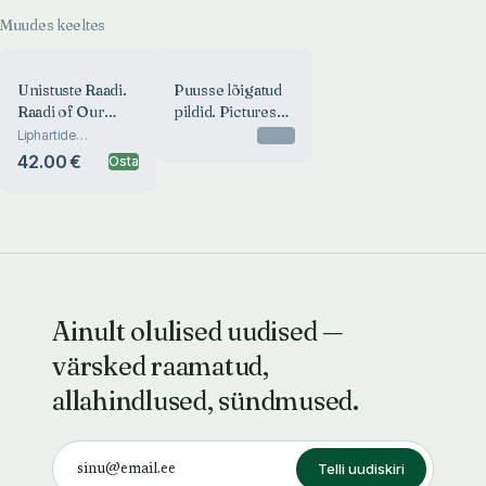
Muudes keeltes
Unistuste Raadi.
Puusse lõigatud
Raadi of Our
pildid. Pictures
Dreams
Cut Into Wood
Liphartide
Otsas
kunstikogu Eestis.
42.00 €
Osta
The Liphart Family
and Their Art
Collection in Estonia
Ainult olulised uudised —
värsked raamatud,
allahindlused, sündmused.
Telli uudiskiri