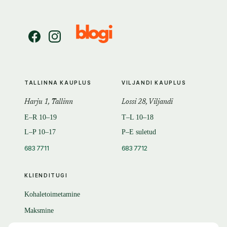
TALLINNA KAUPLUS
VILJANDI KAUPLUS
Harju 1, Tallinn
Lossi 28, Viljandi
E–R 10–19
T–L 10–18
L–P 10–17
P–E suletud
683 7711
683 7712
KLIENDITUGI
Kohaletoimetamine
Maksmine
Tagastamine