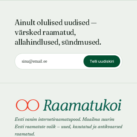
Ainult olulised uudised —
värsked raamatud,
allahindlused, sündmused.
Telli uudiskiri
Eesti vanim internetiraamatupood. Maailma suurim
Eesti raamatute valik — uued, kasutatud ja antikvaarsed
raamatud.