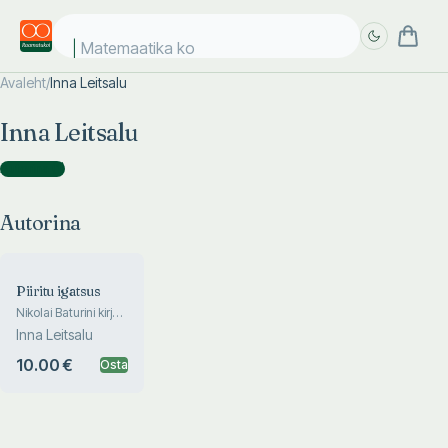
Matemaatika kos
Avaleht
/
Inna Leitsalu
Täpsem
Täpsem
Inna Leitsalu
otsing
otsing
Autorina
(
1
)
Autorina
Piiritu igatsus
Nikolai Baturini kirjad
Innale
Inna Leitsalu
10.00 €
Osta