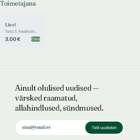
Toimetajana
Lävel
Tartu 5. Keskkooli
almanahh
3.00 €
Osta
Ainult olulised uudised —
värsked raamatud,
allahindlused, sündmused.
Telli uudiskiri