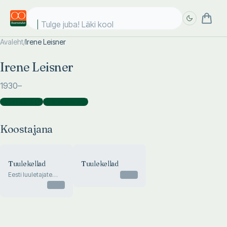
Tulge juba! Läki kooli
Avaleht
/
Irene Leisner
Täpsem
Täpsem
Irene Leisner
otsing
otsing
1930
–
Koostajana
(
2
)
Toimetajana
(
1
)
Koostajana
Tuulekellad
Tuulekellad
Eesti luuletajate
Otsas
valikkogu
Otsas