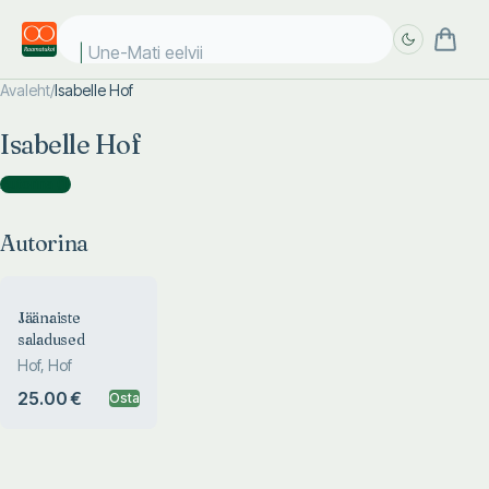
Une-Mati eelviim
Avaleht
/
Isabelle Hof
Täpsem
Täpsem
Isabelle Hof
otsing
otsing
Autorina
(
1
)
Autorina
Jäänaiste
saladused
Hof, Hof
25.00 €
Osta