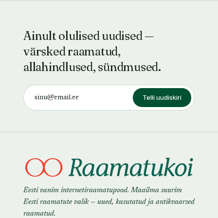
Ainult olulised uudised —
värsked raamatud,
allahindlused, sündmused.
Telli uudiskiri
Eesti vanim internetiraamatupood. Maailma suurim
Eesti raamatute valik — uued, kasutatud ja antikvaarsed
raamatud.