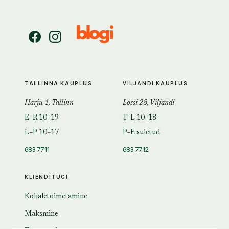
TALLINNA KAUPLUS
VILJANDI KAUPLUS
Harju 1, Tallinn
Lossi 28, Viljandi
E–R 10–19
T–L 10–18
L–P 10–17
P–E suletud
683 7711
683 7712
KLIENDITUGI
Kohaletoimetamine
Maksmine