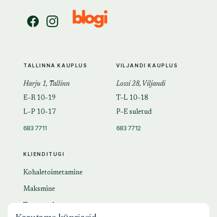
TALLINNA KAUPLUS
VILJANDI KAUPLUS
Harju 1, Tallinn
Lossi 28, Viljandi
E–R 10–19
T–L 10–18
L–P 10–17
P–E suletud
683 7711
683 7712
KLIENDITUGI
Kohaletoimetamine
Maksmine
Tagastamine