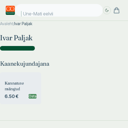
Une-Mati eelviim
Avaleht
/
Ivar Paljak
Täpsem
Täpsem
Ivar Paljak
otsing
otsing
Kaanekujundajana
(
1
)
Kaanekujundajana
Kannatuse
mängud
6.50 €
Osta