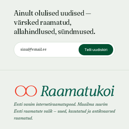
Ainult olulised uudised —
värsked raamatud,
allahindlused, sündmused.
Telli uudiskiri
Eesti vanim internetiraamatupood. Maailma suurim
Eesti raamatute valik — uued, kasutatud ja antikvaarsed
raamatud.