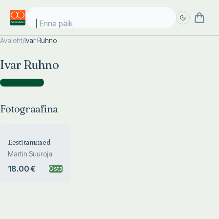
Enne päike
Avaleht
/
Ivar Ruhno
Täpsem
Täpsem
Ivar Ruhno
otsing
otsing
Fotograafina
(
1
)
Fotograafina
Eesti tammed
Martin Suuroja
18.00 €
Osta