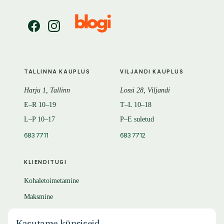
TALLINNA KAUPLUS
VILJANDI KAUPLUS
Harju 1, Tallinn
Lossi 28, Viljandi
E–R 10–19
T–L 10–18
L–P 10–17
P–E suletud
683 7711
683 7712
KLIENDITUGI
Kohaletoimetamine
Maksmine
Tagastamine
Kasutame küpsiseid