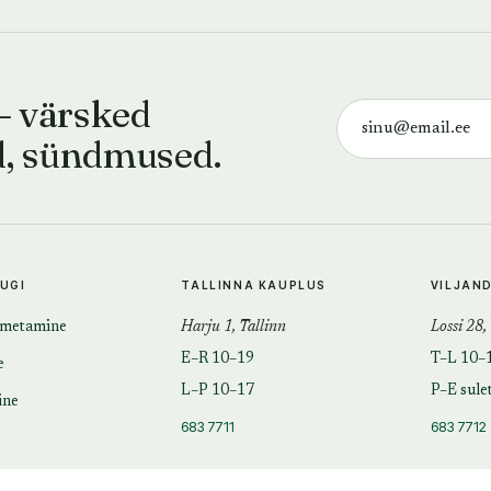
— värsked
d, sündmused.
TUGI
TALLINNA KAUPLUS
VILJAN
imetamine
Harju 1, Tallinn
Lossi 28,
E–R 10–19
T–L 10–
e
L–P 10–17
P–E sule
ine
683 7711
683 7712