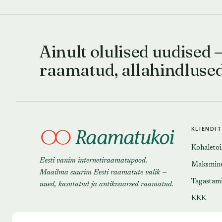
Ainult olulised uudised 
raamatud, allahindluse
KLIENDI
Kohaleto
Eesti vanim internetiraamatupood.
Maksmin
Maailma suurim Eesti raamatute valik —
Tagastam
uued, kasutatud ja antikvaarsed raamatud.
KKK