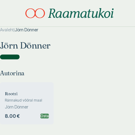
Avaleht
/
Jörn Dönner
Otsi täpsemalt
Otsi täpsemalt
Jörn Dönner
Autorina
(
1
)
Autorina
Rootsi
Rännakud võõral maal
Jörn Dönner
8.00 €
Osta