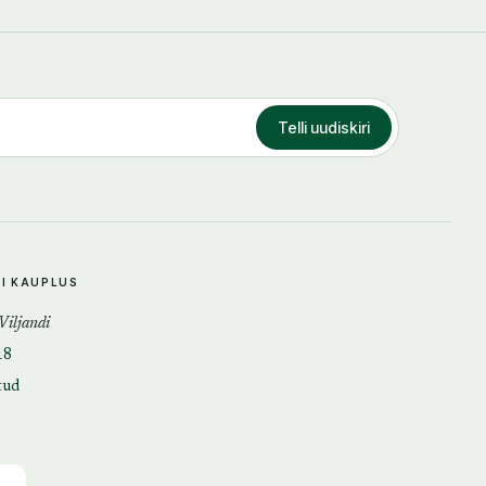
Telli uudiskiri
DI KAUPLUS
 Viljandi
18
tud