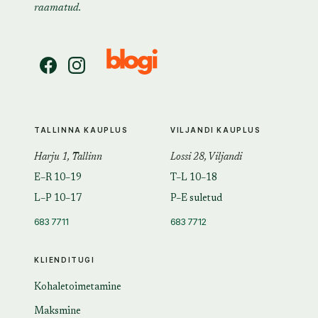
raamatud.
TALLINNA KAUPLUS
VILJANDI KAUPLUS
Harju 1, Tallinn
Lossi 28, Viljandi
E–R 10–19
T–L 10–18
L–P 10–17
P–E suletud
683 7711
683 7712
KLIENDITUGI
Kohaletoimetamine
Maksmine