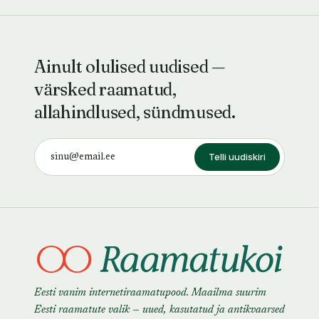
Ainult olulised uudised —
värsked raamatud,
allahindlused, sündmused.
Telli uudiskiri
Eesti vanim internetiraamatupood. Maailma suurim
Eesti raamatute valik — uued, kasutatud ja antikvaarsed