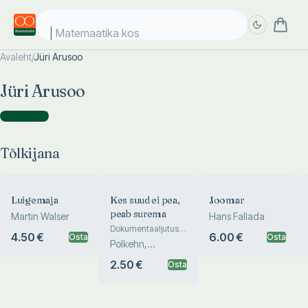
Matemaatika kosm
Avaleht
/
Jüri Arusoo
Täpsem
Täpsem
Jüri Arusoo
otsing
otsing
Tõlkijana
(
4
)
Tõlkijana
Luigemaja
Kes suud ei pea,
Joomar
peab surema
Martin Walser
Hans Fallada
Dokumentaaljutustus
4.50 €
6.00 €
Osta
Osta
maffiast
Polkehn,
Szeponik
2.50 €
Osta