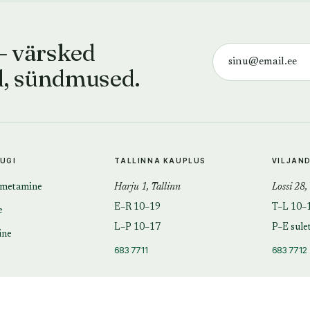
— värsked
d, sündmused.
TUGI
TALLINNA KAUPLUS
VILJAN
imetamine
Harju 1, Tallinn
Lossi 28,
E–R 10–19
T–L 10–
e
L–P 10–17
P–E sule
ine
683 7711
683 7712