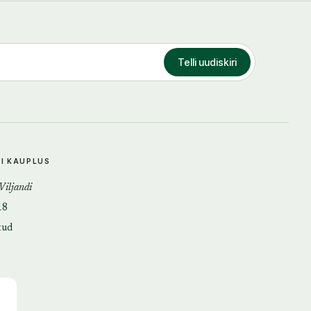
Telli uudiskiri
DI KAUPLUS
 Viljandi
18
tud