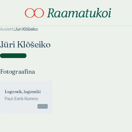
Avaleht
/
Jüri Klõšeiko
Otsi täpsemalt
Otsi täpsemalt
Jüri Klõšeiko
Fotograafina
(
1
)
Fotograafina
Lugemik, lugemiki
Paul-Eerik Rummo
Otsas