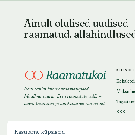
Ainult olulised uudised 
raamatud, allahindluse
KLIENDI
Kohaleto
Eesti vanim internetiraamatupood.
Maksmin
Maailma suurim Eesti raamatute valik —
Tagastam
uued, kasutatud ja antikvaarsed raamatud.
KKK
Kasutame küpsiseid