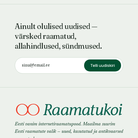
Ainult olulised uudised —
värsked raamatud,
allahindlused, sündmused.
Telli uudiskiri
Eesti vanim internetiraamatupood. Maailma suurim
Eesti raamatute valik — uued, kasutatud ja antikvaarsed