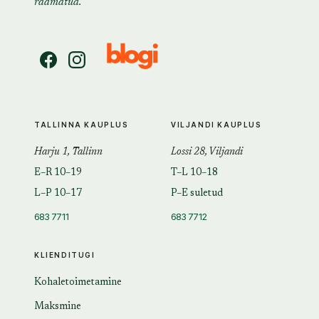
raamatud.
TALLINNA KAUPLUS
VILJANDI KAUPLUS
Harju 1, Tallinn
Lossi 28, Viljandi
E–R 10–19
T–L 10–18
L–P 10–17
P–E suletud
683 7711
683 7712
KLIENDITUGI
Kohaletoimetamine
Maksmine