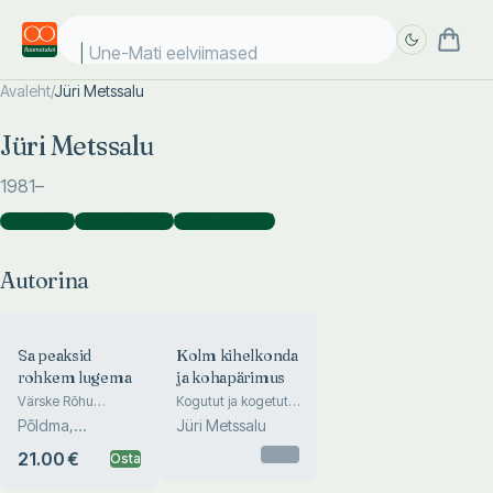
Une-Mati eelviimased
Avaleht
/
Jüri Metssalu
Täpsem
Täpsem
Jüri Metssalu
otsing
otsing
1981
–
Autorina
(
2
)
Fotograafina
(
1
)
Kaasautorina
(
1
)
Autorina
Sa peaksid
Kolm kihelkonda
rohkem lugema
ja kohapärimus
Värske Rõhu
Kogutut ja kogetut
päevikute raamat
2004. aasta
Põldma,
Jüri Metssalu
välitöödelt Rapla,
Metssalu,
Juuru ja Hageri
Otsas
21.00 €
Osta
Toomistu, Kartau,
kihelkondades
G...