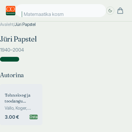
Matemaatika kosm
Avaleht
/
Jüri Papstel
Täpsem
Täpsem
Jüri Papstel
otsing
otsing
1940
–2004
Autorina
(
1
)
Autorina
Tehnoloog ja
toodangu
kvaliteet
Vällo, Koger,
Papstel
3.00 €
Osta