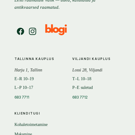
Eesti raamatute valik — uued, kasutatud ja
antikvaarsed raamatud.
TALLINNA KAUPLUS
VILJANDI KAUPLUS
Harju 1, Tallinn
Lossi 28, Viljandi
E–R 10–19
T–L 10–18
L–P 10–17
P–E suletud
683 7711
683 7712
KLIENDITUGI
Kohaletoimetamine
Maksmine