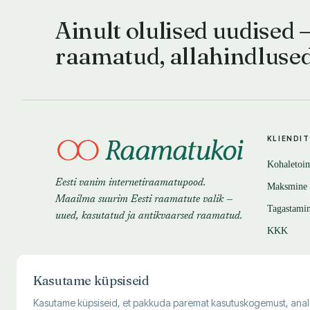
Ainult olulised uudised 
raamatud, allahindluse
KLIENDI
Kohaletoi
Eesti vanim internetiraamatupood.
Maksmine
Maailma suurim Eesti raamatute valik —
Tagastami
uued, kasutatud ja antikvaarsed raamatud.
KKK
Kasutame küpsiseid
Kasutame küpsiseid, et pakkuda paremat kasutuskogemust, analüüsi