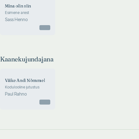
Mina olin siin
Esimene arest
Sass Henno
Otsas
Kaanekujundajana
Väike Andi Nõmmel
Kodulooline jutustus
Paul Rahno
Otsas