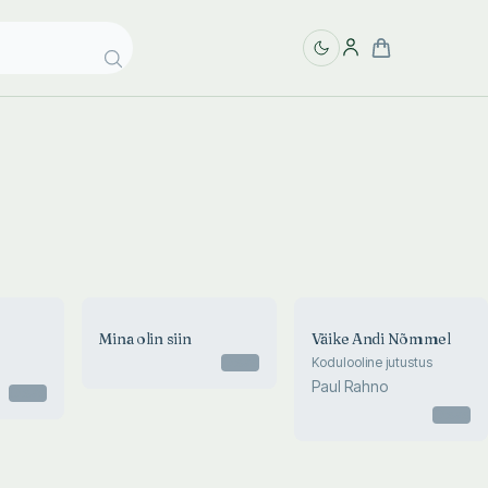
Mina olin siin
Väike Andi Nõmmel
Otsas
Kodulooline jutustus
Paul Rahno
Otsas
Otsas