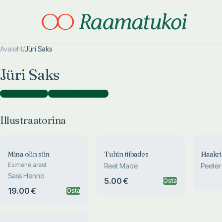
Avaleht
/
Jüri Saks
Otsi täpsemalt
Otsi täpsemalt
Jüri Saks
Illustraatorina
(
8
)
Kaanekujundajana
(
1
)
Illustraatorina
Mina olin siin
Tuhin tiibades
Haakris
Esimene arest
Reet Made
Peeter
Sass Henno
5.00 €
Osta
19.00 €
Osta