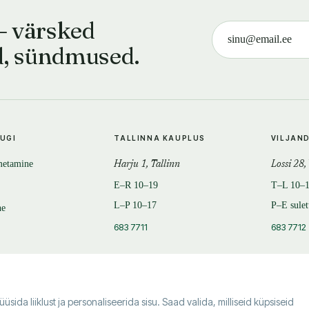
— värsked
d, sündmused.
TUGI
TALLINNA KAUPLUS
VILJAN
metamine
Harju 1, Tallinn
Lossi 28,
E–R 10–19
T–L 10–
L–P 10–17
P–E sule
ne
683 7711
683 7712
da liiklust ja personaliseerida sisu. Saad valida, milliseid küpsiseid