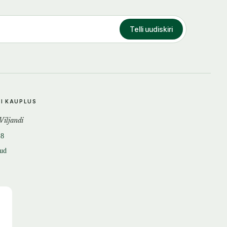
Telli uudiskiri
DI KAUPLUS
 Viljandi
18
tud