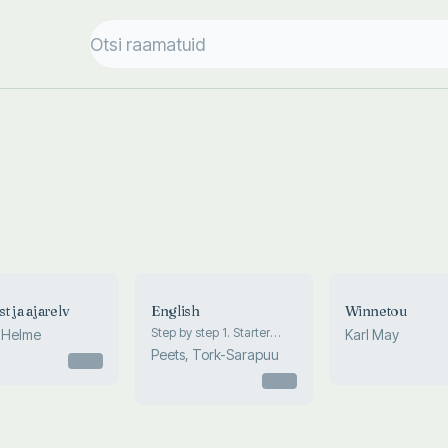
t ja ajarelv
English
Winnetou
Step by step 1. Starter
 Helme
Karl May
book
Peets, Tork-Sarapuu
Otsas
Otsas