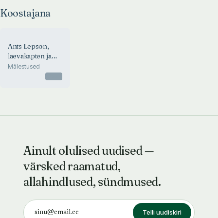
Koostajana
Ants Lepson,
laevakapten ja
maalikunstnik
Mälestused
Otsas
Ainult olulised uudised —
värsked raamatud,
allahindlused, sündmused.
Telli uudiskiri