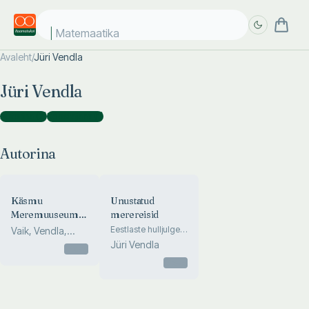
Matemaatika
Avaleht
/
Jüri Vendla
Täpsem
Täpsem
Jüri Vendla
otsing
otsing
Autorina
(
2
)
Koostajana
(
1
)
Autorina
Käsmu
Unustatud
Meremuuseumi
merereisid
toimetised
Eestlaste hulljulged
Vaik, Vendla,
põgenemisreisid üle
Kaarend
Jüri Vendla
Otsas
Atlandi 1940.
aastate teisel poolel
Otsas