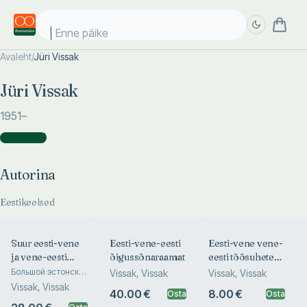
Enne päikese
Avaleht
/
Jüri Vissak
Täpsem
Täpsem
Jüri Vissak
otsing
otsing
1951
–
Autorina
(
6
)
Autorina
Eestikeelsed
Suur eesti-vene
Eesti-vene-eesti
Eesti-vene vene-
ja vene-eesti
õigussõnaraamat
eesti töösuhete
õigussõnaraamat
sõnastik.
Большой эстонско-
Vissak, Vissak
Vissak, Vissak
русский и русско-
I-II
Estonsko-russki
Vissak, Vissak
40.00 €
8.00 €
эстонский
Osta
Osta
russko-estonski
юридический