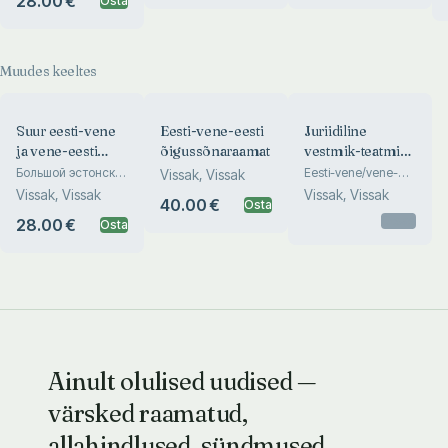
28.00 €
Osta
slovar trudovõh
словарь
otnošeni
Muudes keeltes
Suur eesti-vene
Eesti-vene-eesti
Juriidiline
ja vene-eesti
õigussõnaraamat
vestmik-teatmik.
õigussõnaraamat
Juriditšeskii
Большой эстонско-
Eesti-vene/vene-
Vissak, Vissak
русский и русско-
eesti. Estonsko-
I-II
razgovornik-
Vissak, Vissak
Vissak, Vissak
40.00 €
эстонский
Osta
russkii/russko-
spravotšnik
юридический
estonskii
Otsas
28.00 €
Osta
словарь
Ainult olulised uudised —
värsked raamatud,
allahindlused, sündmused.