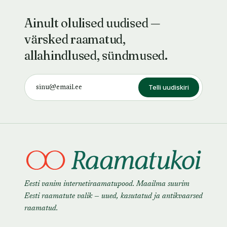
Ainult olulised uudised —
värsked raamatud,
allahindlused, sündmused.
Telli uudiskiri
Eesti vanim internetiraamatupood. Maailma suurim
Eesti raamatute valik — uued, kasutatud ja antikvaarsed
raamatud.