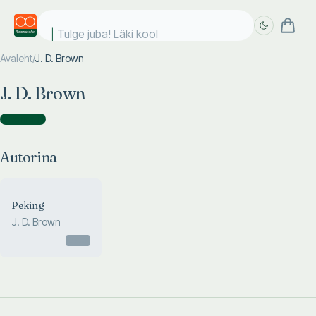
Tulge juba! Läki kooli
Avaleht
/
J. D. Brown
Täpsem
Täpsem
J. D. Brown
otsing
otsing
Autorina
(
1
)
Autorina
Peking
J. D. Brown
Otsas