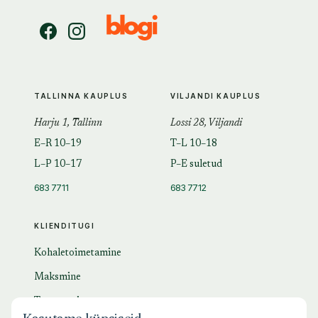
TALLINNA KAUPLUS
VILJANDI KAUPLUS
Harju 1, Tallinn
Lossi 28, Viljandi
E–R 10–19
T–L 10–18
L–P 10–17
P–E suletud
683 7711
683 7712
KLIENDITUGI
Kohaletoimetamine
Maksmine
Tagastamine