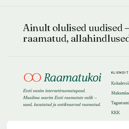
Ainult olulised uudised 
raamatud, allahindluse
KLIENDI
Kohaleto
Eesti vanim internetiraamatupood.
Maksmin
Maailma suurim Eesti raamatute valik —
Tagastam
uued, kasutatud ja antikvaarsed raamatud.
KKK