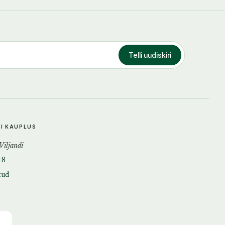
Telli uudiskiri
DI KAUPLUS
 Viljandi
18
tud