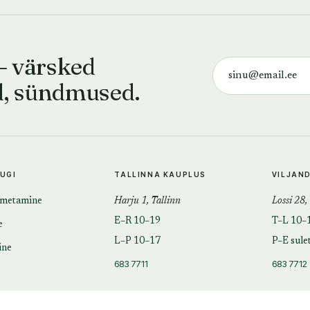
— värsked
d, sündmused.
TUGI
TALLINNA KAUPLUS
VILJAN
imetamine
Harju 1, Tallinn
Lossi 28,
E–R 10–19
T–L 10–
e
L–P 10–17
P–E sule
ine
683 7711
683 7712