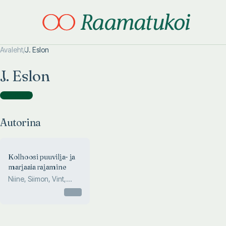
Avaleht
/
J. Eslon
Otsi täpsemalt
Otsi täpsemalt
J. Eslon
Autorina
(
1
)
Autorina
Kolhoosi puuvilja- ja
marjaaia rajamine
Niine, Siimon, Vint,
Eslon, Viilup
Otsas