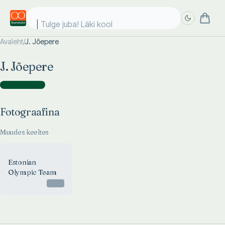
Tulge juba! Läki kooli
Avaleht
/
J. Jõepere
Täpsem
Täpsem
J. Jõepere
otsing
otsing
Fotograafina
(
1
)
Fotograafina
Muudes keeltes
Estonian
Olympic Team
Otsas