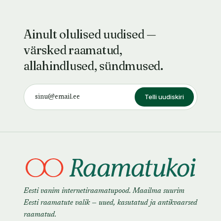
Ainult olulised uudised —
värsked raamatud,
allahindlused, sündmused.
Telli uudiskiri
Eesti vanim internetiraamatupood. Maailma suurim
Eesti raamatute valik — uued, kasutatud ja antikvaarsed
raamatud.