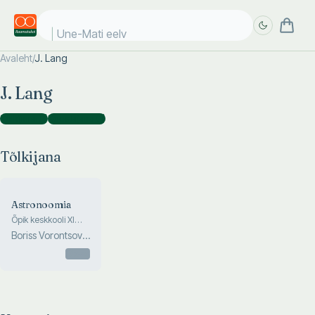
Une-Mati eelvii
Avaleht
/
J. Lang
Täpsem
Täpsem
J. Lang
otsing
otsing
Tõlkijana
(
1
)
Koostajana
(
1
)
Tõlkijana
Astronoomia
Õpik keskkooli XI
klassile
Boriss Vorontsov-
Veljaminov
Otsas