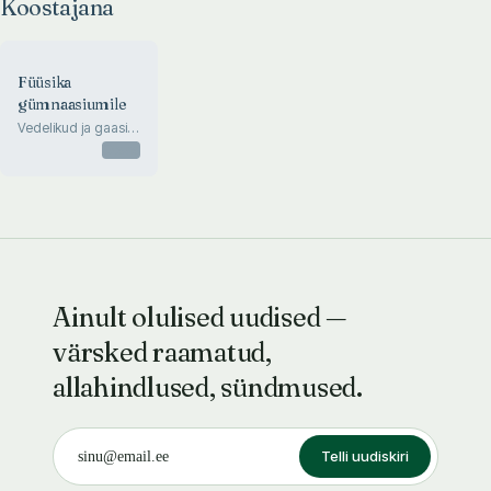
Koostajana
Füüsika
gümnaasiumile
Vedelikud ja gaasid.
Soojus. Mehaanika
Otsas
Ainult olulised uudised —
värsked raamatud,
allahindlused, sündmused.
Telli uudiskiri