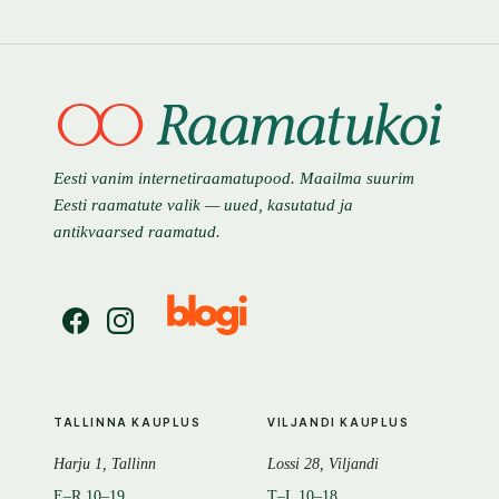
Eesti vanim internetiraamatupood. Maailma suurim
Eesti raamatute valik — uued, kasutatud ja
antikvaarsed raamatud.
TALLINNA KAUPLUS
VILJANDI KAUPLUS
Harju 1, Tallinn
Lossi 28, Viljandi
E–R 10–19
T–L 10–18