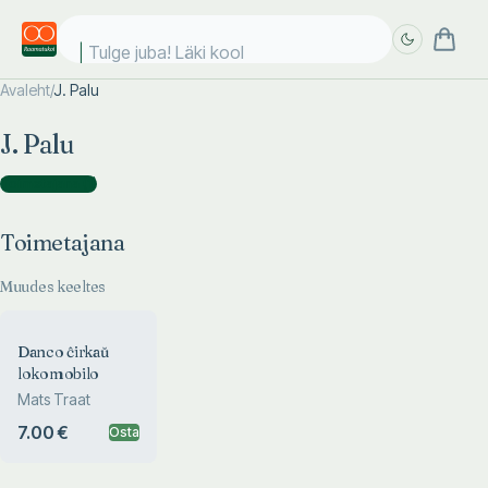
Tulge juba! Läki kooli
Avaleht
/
J. Palu
Täpsem
Täpsem
J. Palu
otsing
otsing
Toimetajana
(
1
)
Toimetajana
Muudes keeltes
Danco ĉirkaŭ
lokomobilo
Mats Traat
7.00 €
Osta