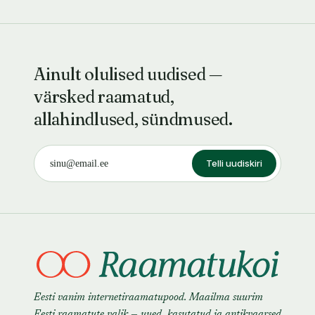
Ainult olulised uudised —
värsked raamatud,
allahindlused, sündmused.
Telli uudiskiri
Eesti vanim internetiraamatupood. Maailma suurim
Eesti raamatute valik — uued, kasutatud ja antikvaarsed