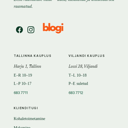
raamatud.
TALLINNA KAUPLUS
VILJANDI KAUPLUS
Harju 1, Tallinn
Lossi 28, Viljandi
E–R 10–19
T–L 10–18
L–P 10–17
P–E suletud
683 7711
683 7712
KLIENDITUGI
Kohaletoimetamine
Maksmine