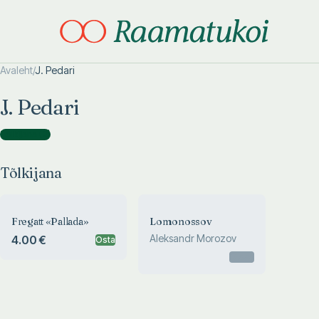
Avaleht
/
J. Pedari
Otsi täpsemalt
Otsi täpsemalt
J. Pedari
Tõlkijana
(
2
)
Tõlkijana
Fregatt «Pallada»
Lomonossov
Aleksandr Morozov
4.00 €
Osta
Otsas