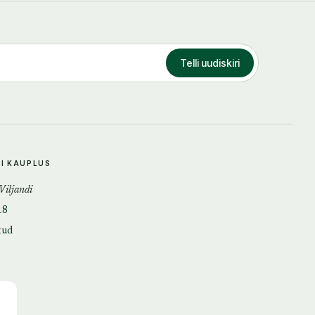
Telli uudiskiri
DI KAUPLUS
 Viljandi
18
tud