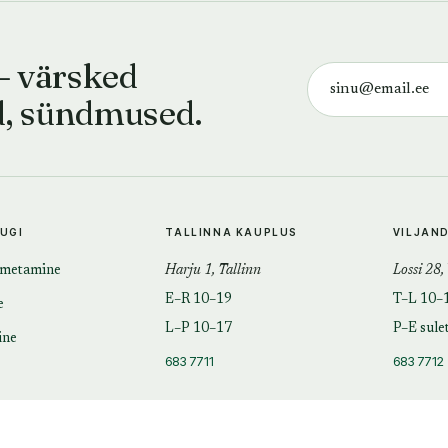
— värsked
d, sündmused.
TUGI
TALLINNA KAUPLUS
VILJAN
imetamine
Harju 1, Tallinn
Lossi 28,
E–R 10–19
T–L 10–
e
L–P 10–17
P–E sule
ine
683 7711
683 7712