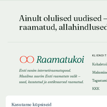
Ainult olulised uudised 
raamatud, allahindluse
KLIENDI
Kohaleto
Eesti vanim internetiraamatupood.
Maksmin
Maailma suurim Eesti raamatute valik —
Tagastam
uued, kasutatud ja antikvaarsed raamatud.
KKK
Kasutame küpsiseid