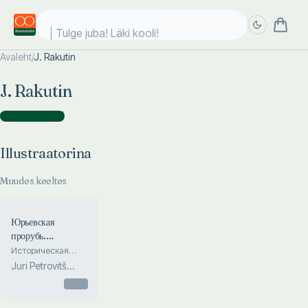
Tulge juba! Läki kooli!
Avaleht
/
J. Rakutin
Täpsem
Täpsem
J. Rakutin
otsing
otsing
Illustraatorina
(
1
)
Illustraatorina
Muudes keeltes
Юрьевская
прорубь.
Jurjevskaja
Историческая
повесть
prorub
Juri Petrovitš
Vronski
Otsas