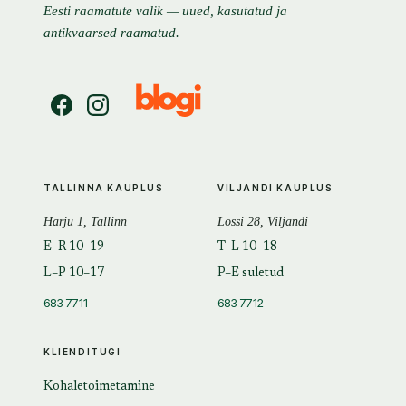
Eesti raamatute valik — uued, kasutatud ja
antikvaarsed raamatud.
TALLINNA KAUPLUS
VILJANDI KAUPLUS
Harju 1, Tallinn
Lossi 28, Viljandi
E–R 10–19
T–L 10–18
L–P 10–17
P–E suletud
683 7711
683 7712
KLIENDITUGI
Kohaletoimetamine