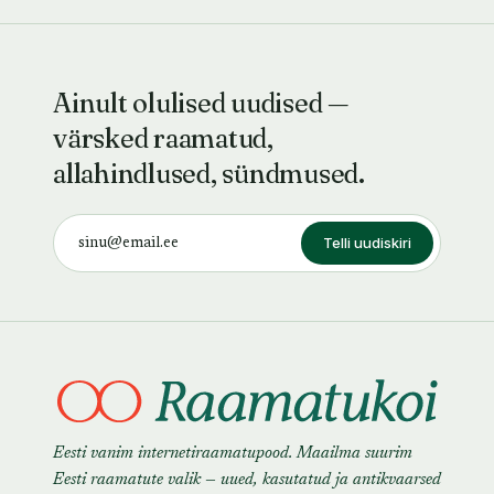
Ainult olulised uudised —
värsked raamatud,
allahindlused, sündmused.
Telli uudiskiri
Eesti vanim internetiraamatupood. Maailma suurim
Eesti raamatute valik — uued, kasutatud ja antikvaarsed