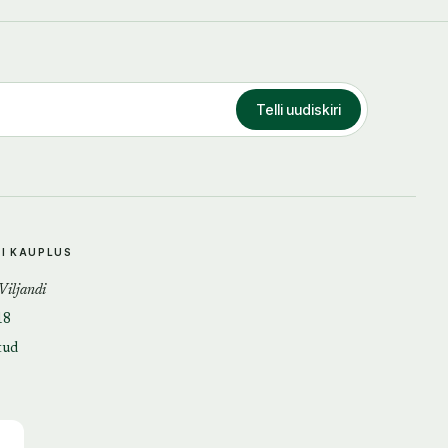
Telli uudiskiri
DI KAUPLUS
 Viljandi
18
tud