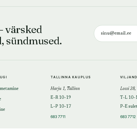
— värsked
d, sündmused.
TUGI
TALLINNA KAUPLUS
VILJAN
imetamine
Harju 1, Tallinn
Lossi 28,
E–R 10–19
T–L 10–
e
L–P 10–17
P–E sule
ine
683 7711
683 7712