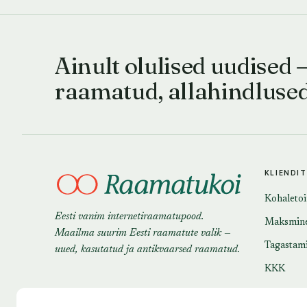
Ainult olulised uudised 
raamatud, allahindluse
KLIENDI
Kohaleto
Eesti vanim internetiraamatupood.
Maksmin
Maailma suurim Eesti raamatute valik —
Tagastam
uued, kasutatud ja antikvaarsed raamatud.
KKK