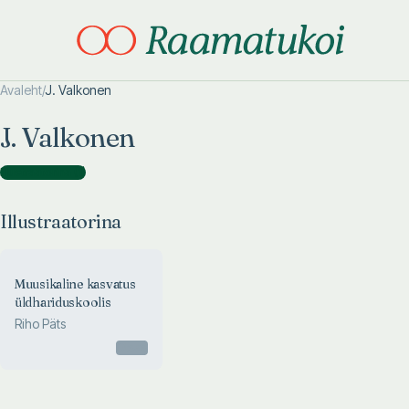
Avaleht
/
J. Valkonen
Otsi täpsemalt
Otsi täpsemalt
J. Valkonen
Illustraatorina
(
1
)
Illustraatorina
Muusikaline kasvatus
üldhariduskoolis
Riho Päts
Otsas