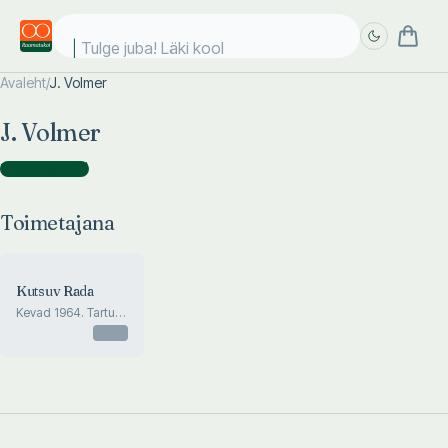
Tulge juba! Läki kooli
Avaleht
/
J. Volmer
Täpsem
Täpsem
J. Volmer
otsing
otsing
Toimetajana
(
1
)
Toimetajana
Kutsuv Rada
Kevad 1964. Tartu
M. Härma nim. II
Otsas
Keskkooli
kirjanduslik
almanahh