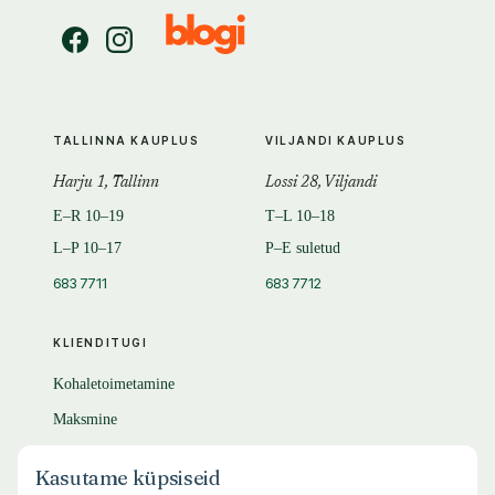
TALLINNA KAUPLUS
VILJANDI KAUPLUS
Harju 1, Tallinn
Lossi 28, Viljandi
E–R 10–19
T–L 10–18
L–P 10–17
P–E suletud
683 7711
683 7712
KLIENDITUGI
Kohaletoimetamine
Maksmine
Tagastamine
Kasutame küpsiseid
KKK