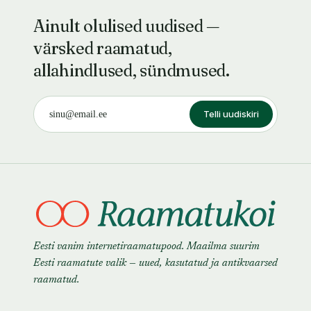
Ainult olulised uudised —
värsked raamatud,
allahindlused, sündmused.
Telli uudiskiri
Eesti vanim internetiraamatupood. Maailma suurim
Eesti raamatute valik — uued, kasutatud ja antikvaarsed
raamatud.