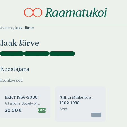
Avaleht
/
Jaak Järve
Otsi täpsemalt
Otsi täpsemalt
Jaak Järve
Koostajana
(
3
)
Kujundajana
(
2
)
Fotograafina
(
1
)
Koostajana
Eestikeelsed
EKKT 1956-2000
Arthur Mihkelsoo
1902-1988
Art album. Society of
Estonian Artists in Toronto
Artist
30.00 €
Osta
Otsas