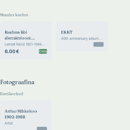
Muudes keeltes
Realism läbi
EKKT
abstraktsiooni.
40th anniversary album.
Society of Estonian Artists
Realism through
Lembit Ränd 1921-1994.
Otsas
in Toronto
Kogutud tööd. Collected
abstractions
6.00 €
Osta
works of Lembit Ränd
Fotograafina
Eestikeelsed
Arthur Mihkelsoo
1902-1988
Artist
Otsas