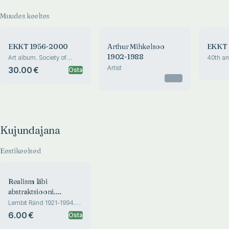
Muudes keeltes
EKKT 1956-2000
Arthur Mihkelsoo
EKKT
1902-1988
Art album. Society of
40th an
Estonian Artists in Toronto
Society 
Artist
30.00 €
Osta
in Toron
Otsas
Kujundajana
Eestikeelsed
Realism läbi
abstraktsiooni.
Realism through
Lembit Ränd 1921-1994.
Kogutud tööd. Collected
abstractions
6.00 €
Osta
works of Lembit Ränd