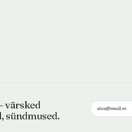
— värsked
d, sündmused.