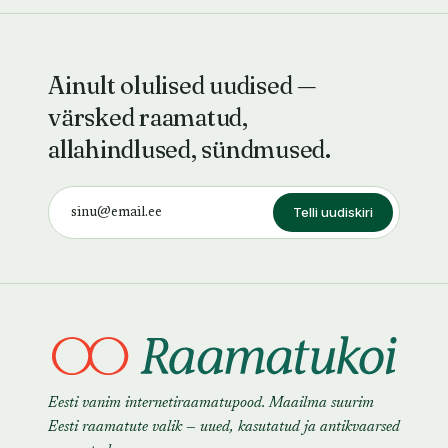
Ainult olulised uudised —
värsked raamatud,
allahindlused, sündmused.
Telli uudiskiri
Eesti vanim internetiraamatupood. Maailma suurim
Eesti raamatute valik — uued, kasutatud ja antikvaarsed