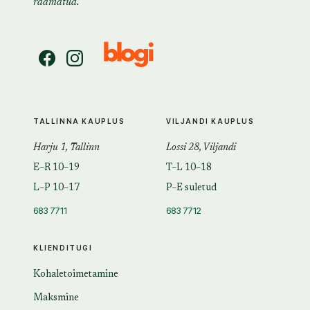
raamatud.
TALLINNA KAUPLUS
VILJANDI KAUPLUS
Harju 1, Tallinn
Lossi 28, Viljandi
E–R 10–19
T–L 10–18
L–P 10–17
P–E suletud
683 7711
683 7712
KLIENDITUGI
Kohaletoimetamine
Maksmine