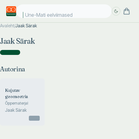
Une-Mati eelviimased k
Avaleht
/
Jaak Särak
Täpsem
Täpsem
Jaak Särak
otsing
otsing
Autorina
(
1
)
Autorina
Kujutav
geomeetria
Õppematerjal
Jaak Särak
Otsas