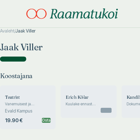
Avaleht
/
Jaak Viller
Otsi täpsemalt
Otsi täpsemalt
Jaak Viller
Koostajana
(
3
)
Koostajana
Teatrist
Erich Kõlar
Kandil
Vanemuisest ja
Kuulake ennast
Dokume
vanemuislastest
muusikasse
kommen
Otsas
Evald Kampus
19.90 €
Osta