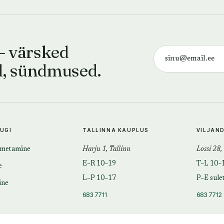
— värsked
d, sündmused.
TUGI
TALLINNA KAUPLUS
VILJAN
imetamine
Harju 1, Tallinn
Lossi 28,
E–R 10–19
T–L 10–
e
L–P 10–17
P–E sule
ine
683 7711
683 7712