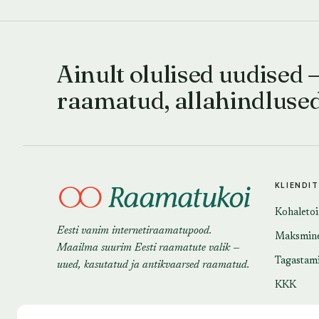
Ainult olulised uudised 
raamatud, allahindluse
KLIENDI
Kohaleto
Eesti vanim internetiraamatupood.
Maksmin
Maailma suurim Eesti raamatute valik —
Tagastam
uued, kasutatud ja antikvaarsed raamatud.
KKK