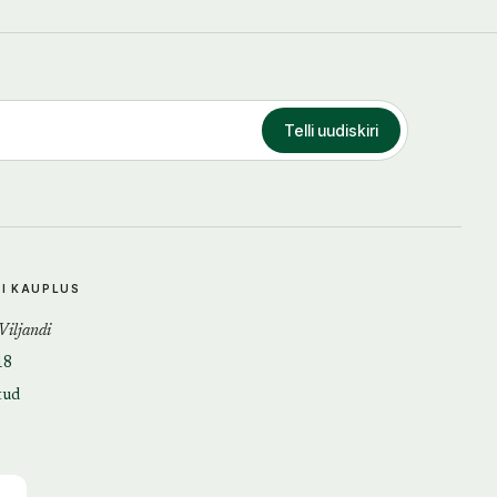
Telli uudiskiri
DI KAUPLUS
 Viljandi
18
tud