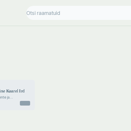
ine Kaarel Ird
nte ja
taare
Otsas