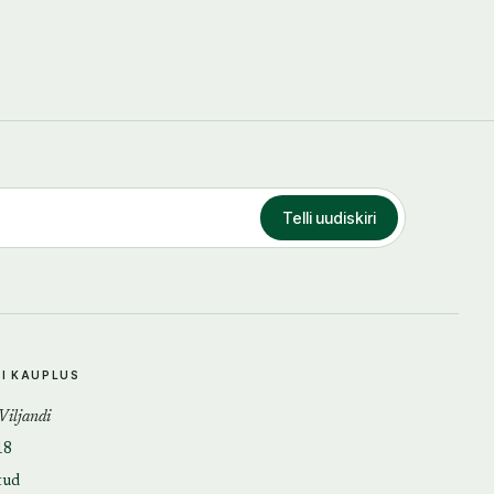
Telli uudiskiri
DI KAUPLUS
 Viljandi
18
tud