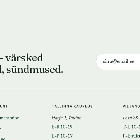
— värsked
d, sündmused.
TUGI
TALLINNA KAUPLUS
VILJAN
imetamine
Harju 1, Tallinn
Lossi 28,
E–R 10–19
T–L 10–
e
L–P 10–17
P–E sule
ine