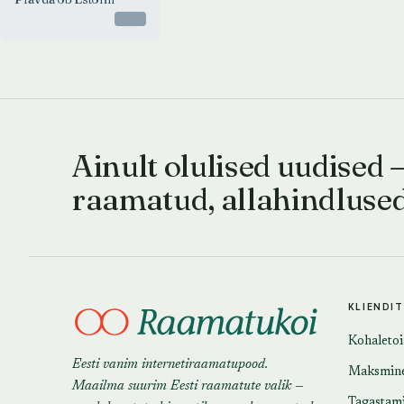
Otsas
Ainult olulised uudised 
raamatud, allahindluse
KLIENDI
Kohaleto
Eesti vanim internetiraamatupood.
Maksmin
Maailma suurim Eesti raamatute valik —
Tagastam