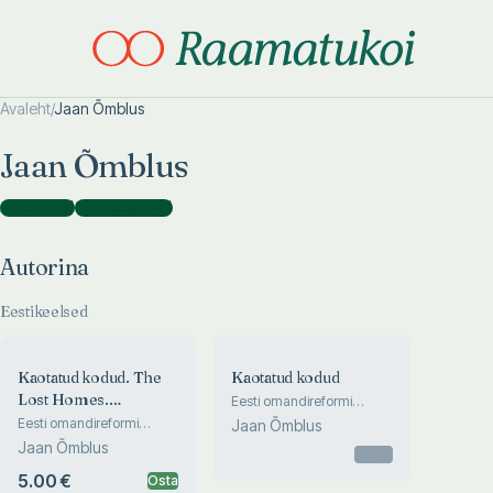
Avaleht
/
Jaan Õmblus
Otsi täpsemalt
Otsi täpsemalt
Jaan Õmblus
Autorina
(
2
)
Toimetajana
(
1
)
Autorina
Eestikeelsed
Kaotatud kodud. The
Kaotatud kodud
Lost Homes.
Eesti omandireformi
sundüürnike lugu 1989-
Verlorene Heime.
Eesti omandireformi
Jaan Õmblus
2009
sundüürnike lugu 1989-
Утраченные домашние
Jaan Õmblus
Otsas
2009. The Story of the
очаги. Utratšennõe
Forced Tenants of the
5.00 €
Osta
domašnie otšagi