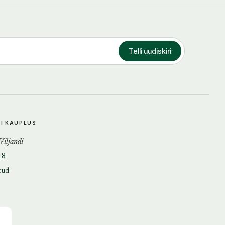
Telli uudiskiri
DI KAUPLUS
 Viljandi
18
tud