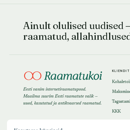
Ainult olulised uudised 
raamatud, allahindluse
KLIENDI
Kohaleto
Eesti vanim internetiraamatupood.
Maksmin
Maailma suurim Eesti raamatute valik —
Tagastam
uued, kasutatud ja antikvaarsed raamatud.
KKK