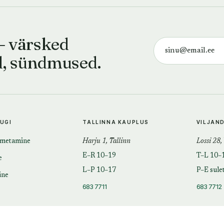
— värsked
d, sündmused.
TUGI
TALLINNA KAUPLUS
VILJAN
imetamine
Harju 1, Tallinn
Lossi 28,
E–R 10–19
T–L 10–
e
L–P 10–17
P–E sule
ine
683 7711
683 7712