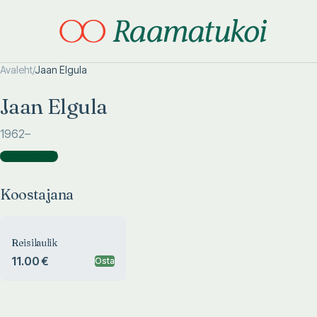
Avaleht
/
Jaan Elgula
Otsi täpsemalt
Otsi täpsemalt
Jaan Elgula
1962
–
Koostajana
(
1
)
Koostajana
Reisilaulik
11.00 €
Osta