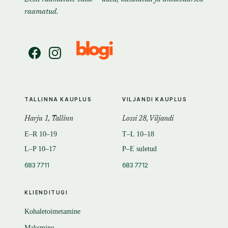
raamatud.
TALLINNA KAUPLUS
VILJANDI KAUPLUS
Harju 1, Tallinn
Lossi 28, Viljandi
E–R 10–19
T–L 10–18
L–P 10–17
P–E suletud
683 7711
683 7712
KLIENDITUGI
Kohaletoimetamine
Maksmine