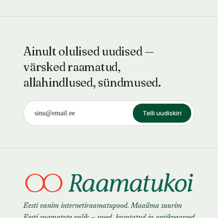
Ainult olulised uudised —
värsked raamatud,
allahindlused, sündmused.
Telli uudiskiri
Eesti vanim internetiraamatupood. Maailma suurim
Eesti raamatute valik — uued, kasutatud ja antikvaarsed