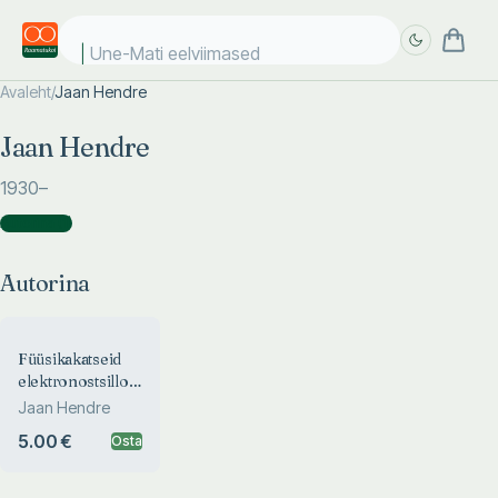
Une-Mati eelviimased k
Avaleht
/
Jaan Hendre
Täpsem
Täpsem
Jaan Hendre
otsing
otsing
1930
–
Autorina
(
1
)
Autorina
Füüsikakatseid
elektronostsilloskoobi
ja
Jaan Hendre
heligeneraatoriga
5.00 €
Osta