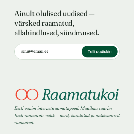
Ainult olulised uudised —
värsked raamatud,
allahindlused, sündmused.
Telli uudiskiri
Eesti vanim internetiraamatupood. Maailma suurim
Eesti raamatute valik — uued, kasutatud ja antikvaarsed
raamatud.