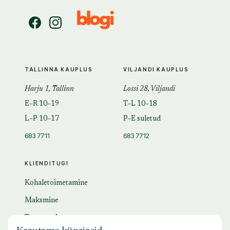
TALLINNA KAUPLUS
VILJANDI KAUPLUS
Harju 1, Tallinn
Lossi 28, Viljandi
E–R 10–19
T–L 10–18
L–P 10–17
P–E suletud
683 7711
683 7712
KLIENDITUGI
Kohaletoimetamine
Maksmine
Tagastamine