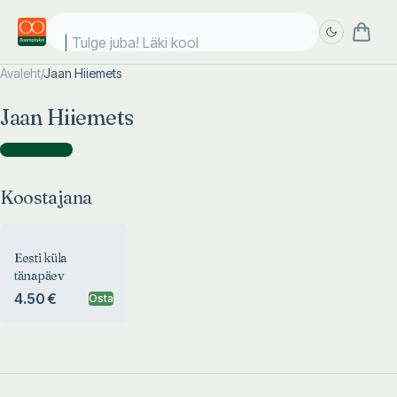
Tulge juba! Läki kooli
Avaleht
/
Jaan Hiiemets
Täpsem
Täpsem
Jaan Hiiemets
otsing
otsing
Koostajana
(
1
)
Koostajana
Eesti küla
tänapäev
4.50 €
Osta