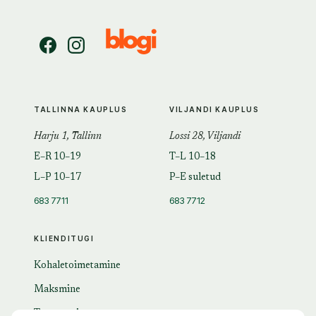
TALLINNA KAUPLUS
VILJANDI KAUPLUS
Harju 1, Tallinn
Lossi 28, Viljandi
E–R 10–19
T–L 10–18
L–P 10–17
P–E suletud
683 7711
683 7712
KLIENDITUGI
Kohaletoimetamine
Maksmine
Tagastamine