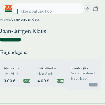
Tulge juba! Läki kooli
Avaleht
/
Jaan-Jürgen Klaus
Täpsem
Täpsem
Jaan-Jürgen Klaus
otsing
otsing
Kujundajana
(
3
)
Kujundajana
Ajalootund
Läti pääsuke
Rändav järv
Valitud luuletused
Livia Viitol
Livia Viitol
Ivask, Ivask
3.00 €
4.00 €
Osta
Osta
Otsas