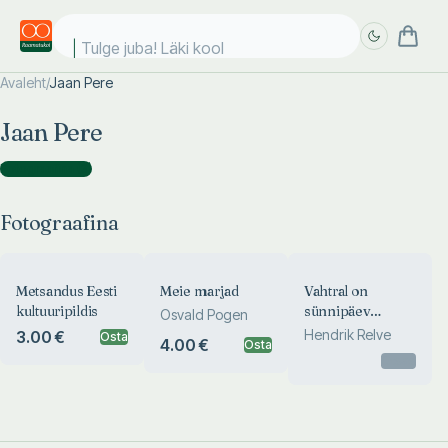
Tulge juba! Läki kooli
Avaleht
/
Jaan Pere
Täpsem
Täpsem
Jaan Pere
otsing
otsing
Fotograafina
(
3
)
Fotograafina
Metsandus Eesti
Meie marjad
Vahtral on
kultuuripildis
sünnipäev
Osvald Pogen
sügisel
Hendrik Relve
3.00 €
Osta
4.00 €
Osta
Otsas