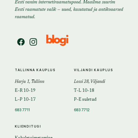
Eesti vanim internetiraamatupood. Maailma suurim
Eesti raamatute valik — uued, kasutatud ja antikvaarsed
raamatud.
TALLINNA KAUPLUS
VILJANDI KAUPLUS
Harju 1, Tallinn
Lossi 28, Viljandi
E–R 10–19
T–L 10–18
L–P 10–17
P–E suletud
683 7711
683 7712
KLIENDITUGI