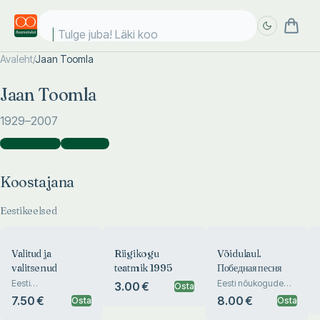
Tulge juba! Läki kool
Avaleht
/
Jaan Toomla
Täpsem
Täpsem
Jaan Toomla
otsing
otsing
1929
–2007
Koostajana
(
4
)
Tõlkijana
(
1
)
Koostajana
Eestikeelsed
Valitud ja
Riigikogu
Võidulaul.
valitsenud
teatmik 1995
Победная песня
Eesti
Eesti nõukogude
3.00 €
Osta
parlamentaarsete ja
poeetide
7.50 €
8.00 €
Osta
Osta
muude
võidupäeva luulet
esinduskogude