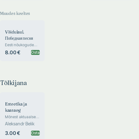
ning valitsuste
isikkoosseis aastail
Muudes keeltes
1917-1999
Võidulaul.
Победная песня
Eesti nõukogude
poeetide
8.00 €
Osta
võidupäeva luulet
Tõlkijana
Esteetika ja
kaasaeg
Mõnest aktuaalsest
probleemist
Aleksandr Belik
3.00 €
Osta