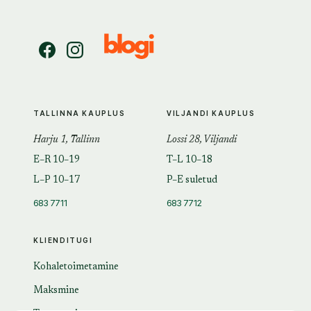
TALLINNA KAUPLUS
VILJANDI KAUPLUS
Harju 1, Tallinn
Lossi 28, Viljandi
E–R 10–19
T–L 10–18
L–P 10–17
P–E suletud
683 7711
683 7712
KLIENDITUGI
Kohaletoimetamine
Maksmine