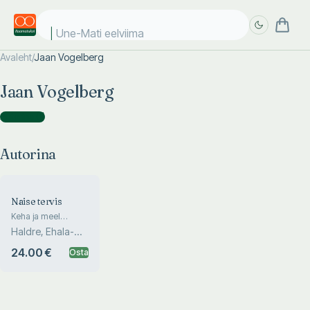
Une-Mati eelviimas
Avaleht
/
Jaan Vogelberg
Täpsem
Täpsem
Jaan Vogelberg
otsing
otsing
Autorina
(
1
)
Autorina
Naise tervis
Keha ja meel
üleminekueas
Haldre, Ehala-
Aleksejev,
24.00 €
Osta
Vogelberg, H...