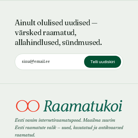
Ainult olulised uudised —
värsked raamatud,
allahindlused, sündmused.
Telli uudiskiri
Eesti vanim internetiraamatupood. Maailma suurim
Eesti raamatute valik — uued, kasutatud ja antikvaarsed
raamatud.